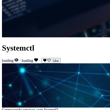
Systemctl
loading
·
loading
·
Like
Gerenciando serviços com SystemD