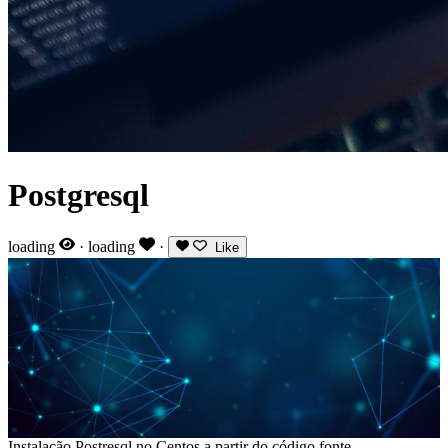
Postgresql
loading
·
loading
·
Like
Instalação Postresql no Centos a partir do código fonte